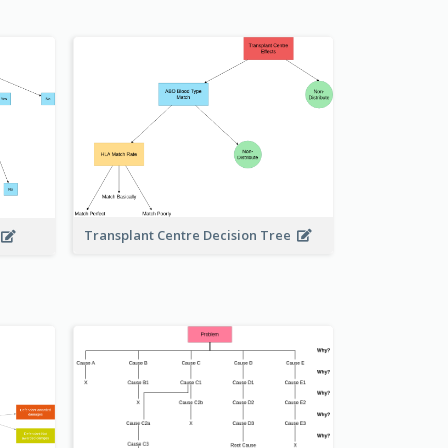
Transplant Centre Decision Tree
e