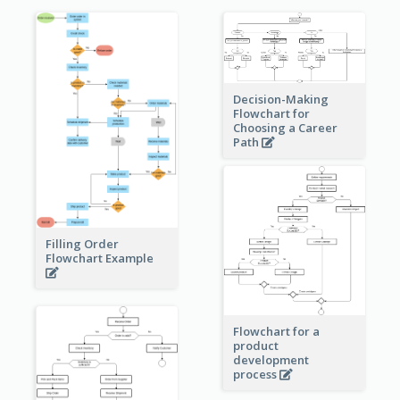
Decision-Making
Flowchart for
Choosing a Career
Path
Filling Order
Flowchart Example
Flowchart for a
product
development
process