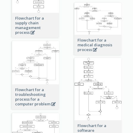
Flowchart for a
supply chain
management
process
Flowchart for a
medical diagnosis
process
Flowchart for a
troubleshooting
process for a
computer problem
Flowchart for a
software