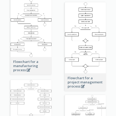
Flowchart for a
manufacturing
process
Flowchart for a
project management
process