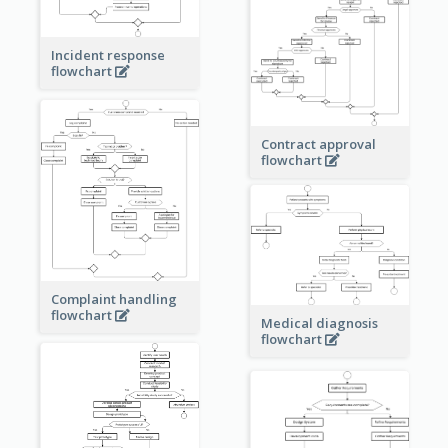
Incident response
flowchart
Contract approval
flowchart
Complaint handling
flowchart
Medical diagnosis
flowchart