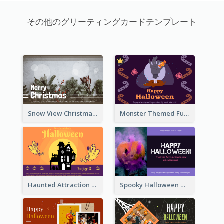
その他のグリーティングカードテンプレート
Snow View Christmas Card With Simple Design
Monster Themed Fun Halloween Greeting Card
Haunted Attraction Themed Halloween Card
Spooky Halloween Greeting Card