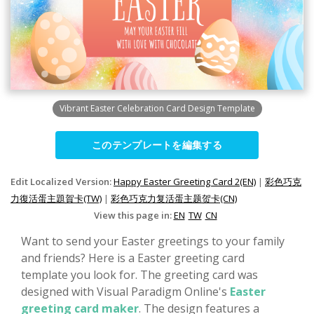
Vibrant Easter Celebration Card Design Template
このテンプレートを編集する
Edit Localized Version:
Happy Easter Greeting Card 2(EN)
|
彩色巧克
力復活蛋主題賀卡(TW)
|
彩色巧克力复活蛋主题贺卡(CN)
View this page in:
EN
TW
CN
Want to send your Easter greetings to your family
and friends? Here is a Easter greeting card
template you look for. The greeting card was
designed with Visual Paradigm Online's
Easter
greeting card maker
. The design features a