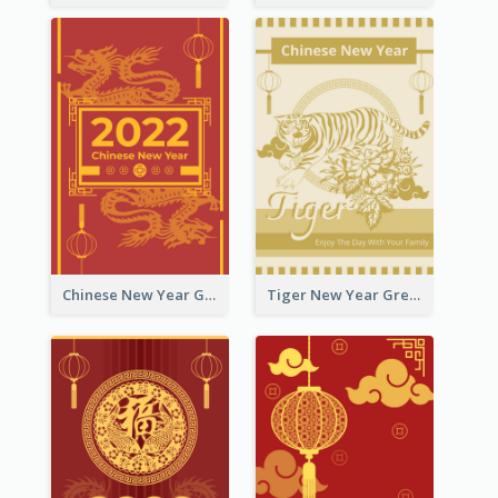
Chinese New Year Greeting Card With Graphic Decorations
Tiger New Year Greeting Card With Decorations