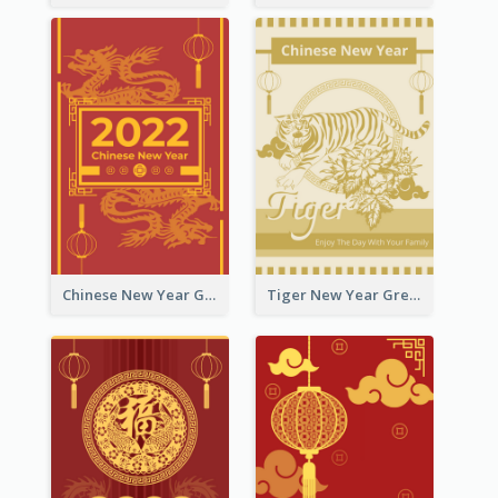
Chinese New Year Greeting Card With Graphic Decorations
Tiger New Year Greeting Card With Decorations