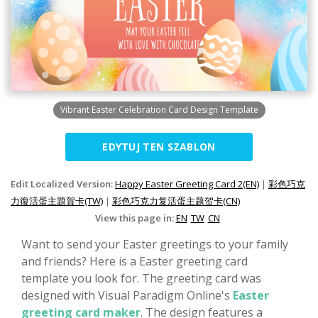
Vibrant Easter Celebration Card Design Template
EDYTUJ TEN SZABLON
Edit Localized Version:
Happy Easter Greeting Card 2(EN)
|
彩色巧克
力復活蛋主題賀卡(TW)
|
彩色巧克力复活蛋主题贺卡(CN)
View this page in:
EN
TW
CN
Want to send your Easter greetings to your family
and friends? Here is a Easter greeting card
template you look for. The greeting card was
designed with Visual Paradigm Online's
Easter
greeting card maker
. The design features a