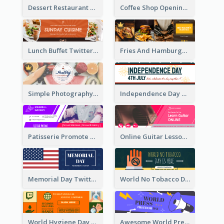
Dessert Restaurant Twitter Header
Coffee Shop Opening Twitter Header
Lunch Buffet Twitter Header
Fries And Hamburger Restaurant Twitter Header
Simple Photography Twitter Header Promoting Healthy
Independence Day Twitter Header With Decorations
Patisserie Promote Twitter Header
Online Guitar Lesson Twitter Header
Memorial Day Twitter Header With Flag
World No Tobacco Day Twitter Header
World Hygiene Day Promotion Twitter Header
Awesome World Press Freedom Day Twitter Header