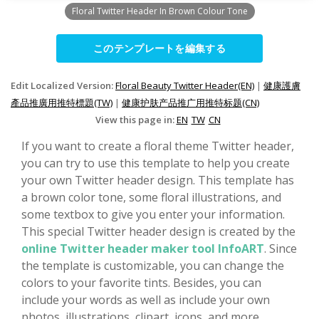
Floral Twitter Header In Brown Colour Tone
このテンプレートを編集する
Edit Localized Version:
Floral Beauty Twitter Header(EN)
|
健康護膚
產品推廣用推特標題(TW)
|
健康护肤产品推广用推特标题(CN)
View this page in:
EN
TW
CN
If you want to create a floral theme Twitter header,
you can try to use this template to help you create
your own Twitter header design. This template has
a brown color tone, some floral illustrations, and
some textbox to give you enter your information.
This special Twitter header design is created by the
online Twitter header maker tool InfoART
. Since
the template is customizable, you can change the
colors to your favorite tints. Besides, you can
include your words as well as include your own
photos, illustrations, clipart, icons, and more.