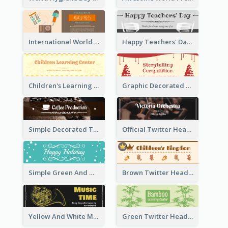
International World Press Freedom Day Twitter Header
Happy Teachers' Day Twitter Header With Decorations Of Books
Children's Learning Center Twitter Header In Orange Colour Tone
Graphic Decorated Twitter Header About Storytelling Competition
Simple Decorated Twitter Header About Coffee
Official Twitter Header Of Orchestra
Simple Green And White Twitter Header With Theme Of Holiday
Brown Twitter Header Created For Toy Store
Yellow And White Music Instrument Twitter Header About Orchestra Performance
Green Twitter Header With Bamboo Decoration