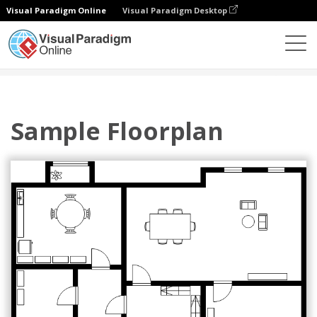
Visual Paradigm Online
Visual Paradigm Desktop
다이어그램
템플릿
평면도
Sample Floorplan
Sample Floorplan