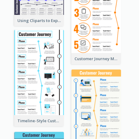
Using Cliparts to Explain Phases in CJM
Customer Journey Mapping Step-by-Step
Timeline-Style Customer Journey Map Template