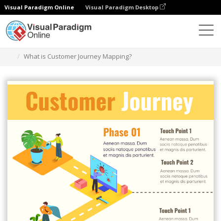
Visual Paradigm Online
Visual Paradigm Desktop
그래픽 디자인 도구
템플릿
고객 여정 맵
What is Customer Journey Mapping?