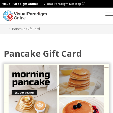
Visual Paradigm Online
Visual Paradigm Desktop
그래픽 디자인 도구
템플릿
기프트 카드
Pancake Gift Card
Pancake Gift Card