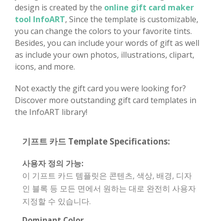
design is created by the
online gift card maker
tool InfoART
, Since the template is customizable,
you can change the colors to your favorite tints.
Besides, you can include your words of gift as well
as include your own photos, illustrations, clipart,
icons, and more.
Not exactly the gift card you were looking for?
Discover more outstanding gift card templates in
the InfoART library!
기프트 카드 Template Specifications:
사용자 정의 가능:
이 기프트 카드 템플릿은 콘텐츠, 색상, 배경, 디자
인 블록 등 모든 면에서 원하는 대로 완전히 사용자
지정할 수 있습니다.
Dominant Color