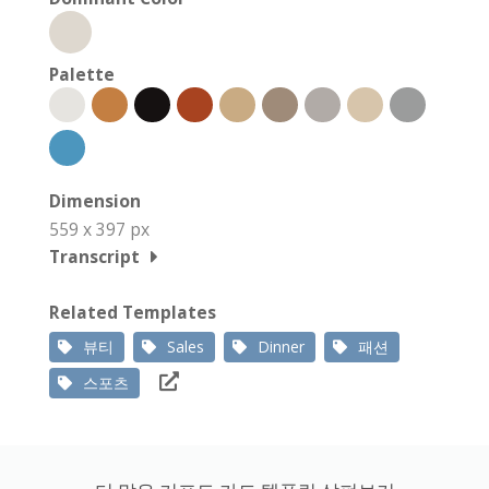
Palette
Dimension
559 x 397 px
Transcript
Related Templates
뷰티
Sales
Dinner
패션
스포츠