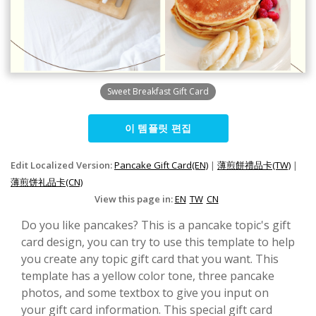
Sweet Breakfast Gift Card
이 템플릿 편집
Edit Localized Version:
Pancake Gift Card(EN)
|
薄煎餅禮品卡(TW)
|
薄煎饼礼品卡(CN)
View this page in:
EN
TW
CN
Do you like pancakes? This is a pancake topic's gift
card design, you can try to use this template to help
you create any topic gift card that you want. This
template has a yellow color tone, three pancake
photos, and some textbox to give you input on
your gift card information. This special gift card