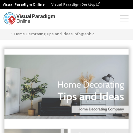
Visual Paradigm Online
Visual Paradigm Desktop
그래픽 디자인 도구
템플릿
인포그래픽
Home Decorating Tips and Ideas Infographic