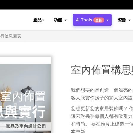
產品
功能
AI Tools
資源
全新
實行信息圖表
室內佈置構思
我們想要的是創造一個漂亮的
客人欣賞你房子的驚人室內設
您想更新您的家居裝飾嗎？ 
讓它對幾乎每個人都有吸引力
和時尚。 要在預算上建造一
本更新。