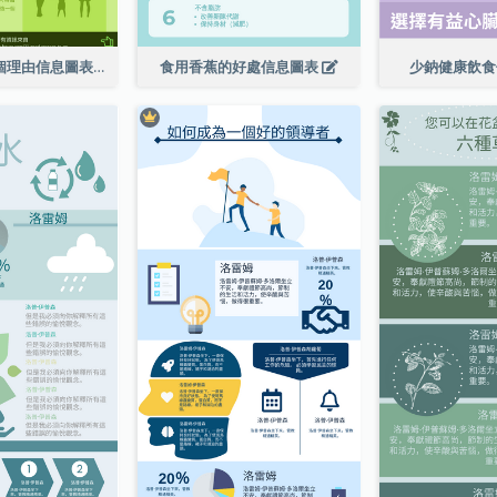
走向綠色的 6 個理由信息圖表
食用香蕉的好處信息圖表
少鈉健康飲