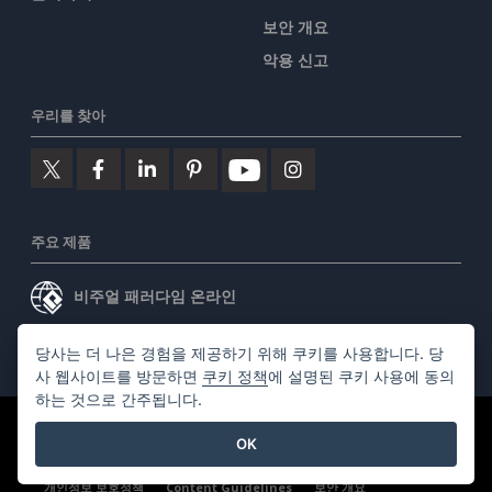
보안 개요
악용 신고
우리를 찾아
주요 제품
비주얼 패러다임 온라인
비주얼 패러다임 데스크톱
당사는 더 나은 경험을 제공하기 위해 쿠키를 사용합니다. 당
사 웹사이트를 방문하면
쿠키 정책
에 설명된 쿠키 사용에 동의
하는 것으로 간주됩니다.
©2026 by Visual Paradigm. 모든 권리 보유.
서비스 약관
OK
AI Policy
개인정보 보호정책
Content Guidelines
보안 개요