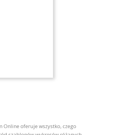
 Online oferuje wszystko, czego
śród szablonów wykresów różanych,