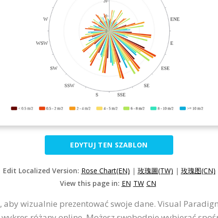
EDYTUJ TEN SZABLON
Edit Localized Version:
Rose Chart(EN)
|
玫瑰圖(TW)
|
玫瑰图(CN)
View this page in:
EN
TW
CN
 aby wizualnie prezentować swoje dane. Visual Paradigm
y wykres różany online. Możesz swobodnie wybierać spo