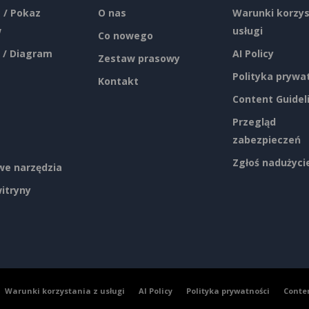
 / Pokaz
O nas
Warunki korzys
w
usługi
Co nowego
 / Diagram
AI Policy
Zestaw prasowy
Polityka prywa
Kontakt
Content Guidel
Przegląd
zabezpieczeń
Zgłoś nadużyci
e narzędzia
itryny
Warunki korzystania z usługi
AI Policy
Polityka prywatności
Conte