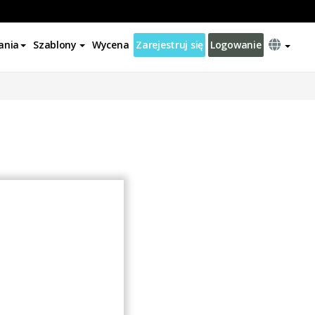
ania
Szablony
Wycena
Zarejestruj się
Logowanie