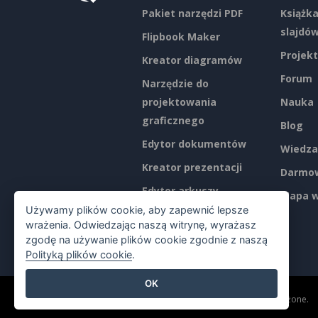
Pakiet narzędzi PDF
Książka
slajdó
Flipbook Maker
Projekt
Kreator diagramów
Forum
Narzędzie do
projektowania
Nauka
graficznego
Blog
Edytor dokumentów
Wiedza
Kreator prezentacji
Darmow
Edytor arkuszy
Mapa w
kalkulacyjnych
Używamy plików cookie, aby zapewnić lepsze
wrażenia. Odwiedzając naszą witrynę, wyrażasz
Ceny
zgodę na używanie plików cookie zgodnie z naszą
Polityką plików cookie
.
OK
©2026 by Visual Paradigm. Wszelkie prawa zastrzeżone.