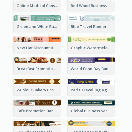
Online Medical Consultation Banner Ad
Red Wood Business Banner Ad
Green and White Banner Ad
Blue Travel Banner Ad
New Hat Discount Items Banner Ads
Graphic Watermelon International Fruit Day Leaderboard
Breakfast Promotional Leaderboard
World Food Day Banner Ad
2-Colour Bakery Promotional Banner Ad
Paris Travelling Agency Banner Ad
Cafe Promotion Banner Ad With Herbal Tea
Global Business Services Banner Ad
End Of Season Sale Banner Ad
Travel Agency With Customized Journey Banner Ad