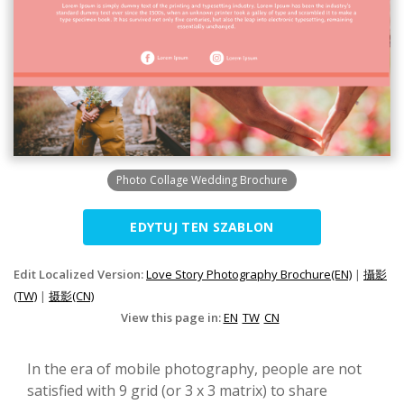
Photo Collage Wedding Brochure
EDYTUJ TEN SZABLON
Edit Localized Version:
Love Story Photography Brochure(EN)
|
攝影
(TW)
|
摄影(CN)
View this page in:
EN
TW
CN
In the era of mobile photography, people are not
satisfied with 9 grid (or 3 x 3 matrix) to share