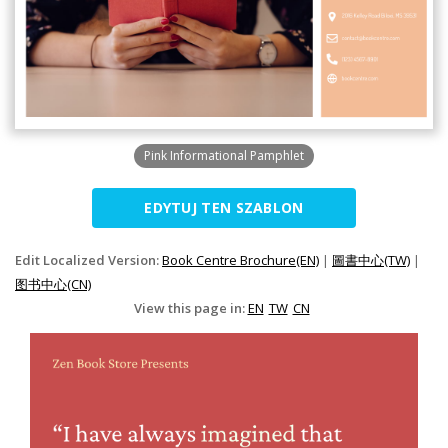
Pink Informational Pamphlet
EDYTUJ TEN SZABLON
Edit Localized Version:
Book Centre Brochure(EN)
|
圖書中心(TW)
|
图书中心(CN)
View this page in:
EN
TW
CN