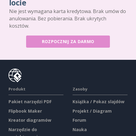
locie
Nie jest wymagana karta kredytowa. Brak umów do
anulowania. Bez pobierania. Brak ukrytych
kosztów.
ROZPOCZNIJ ZA DARMO
Produkt
Zasoby
Pakiet narzędzi PDF
Książka / Pokaz slajdów
Flipbook Maker
Projekt / Diagram
Kreator diagramów
Forum
Narzędzie do
Nauka