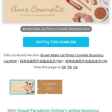
Brown Make Up Photo Cosmetic Business Card
EDYTUJ TEN SZABLON
Edit Localized Version:
Brown Make Up Photo Cosmetic Business
Card(EN)
|
棕色化妝照片化妝品名片(TW)
|
棕色化妆照片化妆品名片(CN)
View this page in:
EN
TW
CN
With
Visual Paradigm Online's online business