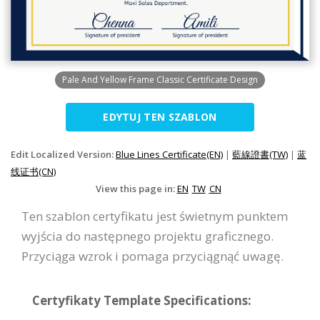
Pale And Yellow Frame Classic Certificate Design
EDYTUJ TEN SZABLON
Edit Localized Version:
Blue Lines Certificate(EN)
|
藍線證書(TW)
|
蓝
线证书(CN)
View this page in:
EN
TW
CN
Ten szablon certyfikatu jest świetnym punktem
wyjścia do następnego projektu graficznego.
Przyciąga wzrok i pomaga przyciągnąć uwagę.
Certyfikaty Template Specifications: