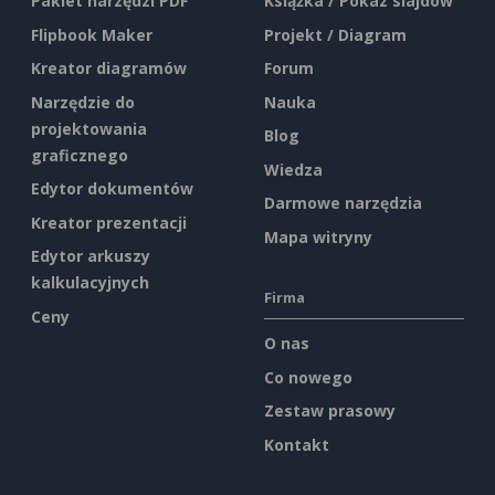
Pakiet narzędzi PDF
Książka / Pokaz slajdów
Flipbook Maker
Projekt / Diagram
Kreator diagramów
Forum
Narzędzie do
Nauka
projektowania
Blog
graficznego
Wiedza
Edytor dokumentów
Darmowe narzędzia
Kreator prezentacji
Mapa witryny
Edytor arkuszy
kalkulacyjnych
Firma
Ceny
O nas
Co nowego
Zestaw prasowy
Kontakt