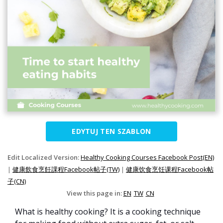
EDYTUJ TEN SZABLON
Edit Localized Version:
Healthy Cooking Courses Facebook Post(EN)
|
健康飲食烹飪課程Facebook帖子(TW)
|
健康饮食烹饪课程Facebook帖
子(CN)
View this page in:
EN
TW
CN
What is healthy cooking? It is a cooking technique