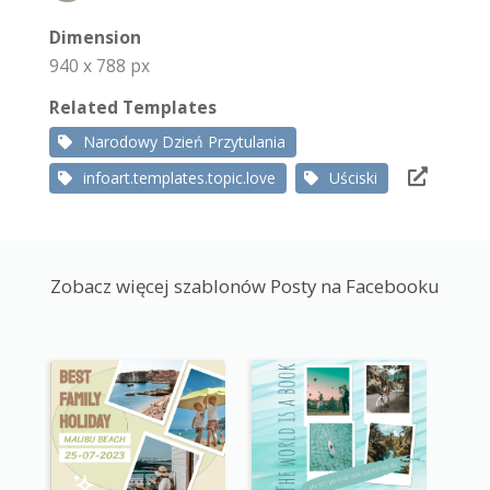
Dimension
940 x 788 px
Related Templates
Narodowy Dzień Przytulania
infoart.templates.topic.love
Uściski
Zobacz więcej szablonów Posty na Facebooku