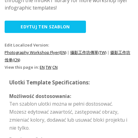
through the InfoART library for more workshop flyer
infographic templates!
EDYTUJ TEN SZABLON
Edit Localized Version:
Photography Workshop Flyer(EN)
|
攝影工作坊傳單(TW)
|
摄影工作坊
传单(CN)
View this page in:
EN
TW
CN
Ulotki Template Specifications:
Możliwość dostosowania:
Ten szablon ulotki można w pełni dostosować.
Możesz edytować zawartość, zastępować obrazy,
zmieniać kolory, dodawać lub usuwać bloki projektu i
nie tylko.