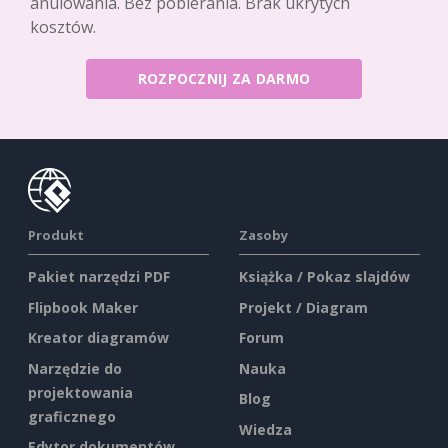
anulowania. Bez pobierania. Brak ukrytych
kosztów.
ROZPOCZNIJ ZA DARMO
Produkt
Zasoby
Pakiet narzędzi PDF
Książka / Pokaz slajdów
Flipbook Maker
Projekt / Diagram
Kreator diagramów
Forum
Narzędzie do
Nauka
projektowania
Blog
graficznego
Wiedza
Edytor dokumentów