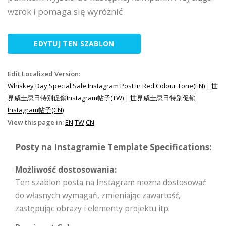
wzrok i pomaga się wyróżnić.
EDYTUJ TEN SZABLON
Edit Localized Version:
Whiskey Day Special Sale Instagram Post In Red Colour Tone(EN)
|
世
界威士忌日特別促銷Instagram帖子(TW)
|
世界威士忌日特别促销
Instagram帖子(CN)
View this page in:
EN
TW
CN
Posty na Instagramie Template Specifications:
Możliwość dostosowania:
Ten szablon posta na Instagram można dostosować
do własnych wymagań, zmieniając zawartość,
zastępując obrazy i elementy projektu itp.