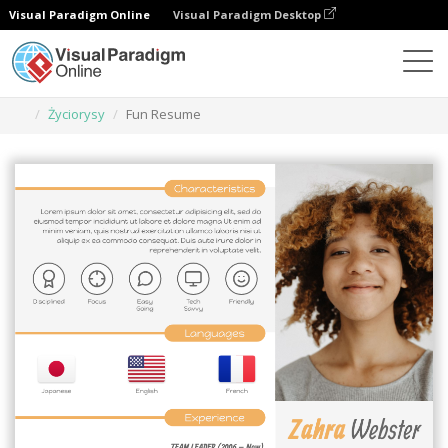
Visual Paradigm Online
Visual Paradigm Desktop
Narzędzie do projektowania grafiki
Szablony
Życiorysy
Fun Resume