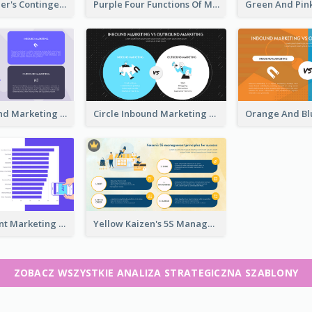
Colorful Fiedler's Contingency Theory Strategic Analysis
Purple Four Functions Of Management Strategic Analysis
Purple Inbound Marketing vs Outbound Marketing Strategic Analysis
Circle Inbound Marketing vs Outbound Marketing Strategic Analysis
Digital Content Marketing Strategic Analysis
Yellow Kaizen's 5S Management Principles For Success Strategic Analysis
ZOBACZ WSZYSTKIE ANALIZA STRATEGICZNA SZABLONY