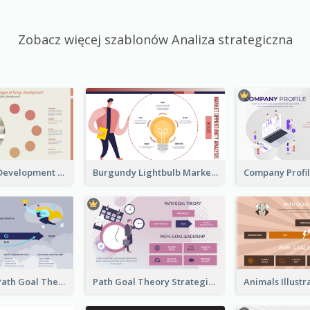
Zobacz więcej szablonów Analiza strategiczna
Carol Group Development Strategic Analysis Design
Burgundy Lightbulb Market Opportunity Analysis Design
Illustrations Path Goal Theory Strategic Analysis
Path Goal Theory Strategic Analysis