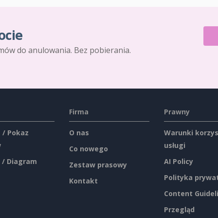
ocie
mów do anulowania. Bez pobierania.
Firma
Prawny
 / Pokaz
O nas
Warunki korzys
w
usługi
Co nowego
 / Diagram
AI Policy
Zestaw prasowy
Polityka prywa
Kontakt
Content Guidel
Przegląd