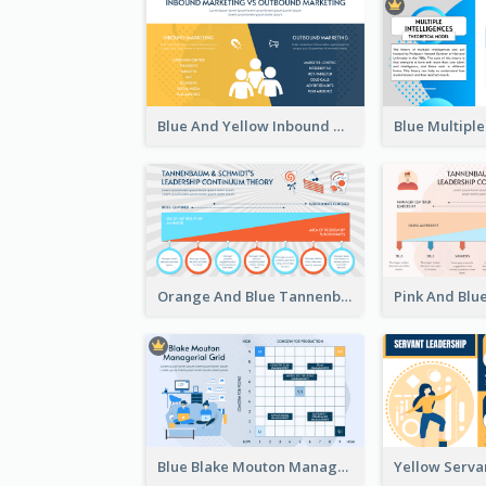
Blue And Yellow Inbound Marketing vs Outbound marketing Strategic Analysis
Orange And Blue Tannenbaum & Schmidt’s Leadership Continuum Theory Strategic Analysis
Blue Blake Mouton Managerial Grid Strategic Analysis