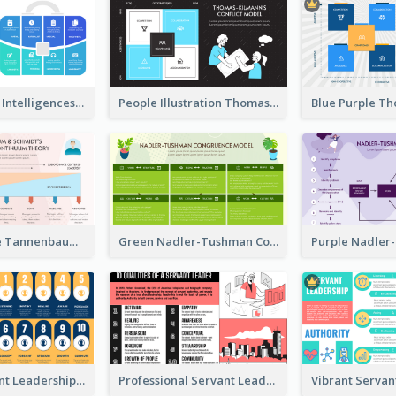
Blue Multiple Intelligences Theory Strategic Analysis
People Illustration Thomas-Kilmann’s Conflict Model Strategic Analysis
Pink And Blue Tannenbaum & Schmidt’s Leadership Continuum Theory Strategic Analysis
Green Nadler-Tushman Congruence Model Strategic Analysis
Yellow Servant Leadership Strategic Analysis
Professional Servant Leader Strategic Analysis Design