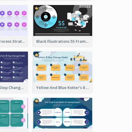
Violet Kaizen Process Strategic Analysis Design Template
Black Illustrations 5S Framework Strategic Analysis
Blue Kotter’s 8 Step Change Model Strategic Analysis
Yellow And Blue Kotter’s 8 Step Change Model Strategic Analysis