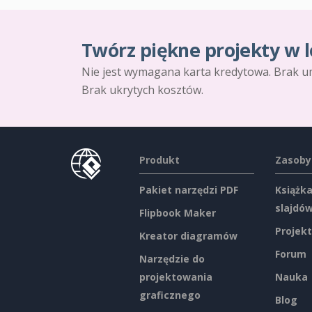
Twórz piękne projekty w l
Nie jest wymagana karta kredytowa. Brak u
Brak ukrytych kosztów.
Produkt
Zasoby
Pakiet narzędzi PDF
Książka
slajdó
Flipbook Maker
Projekt
Kreator diagramów
Forum
Narzędzie do
projektowania
Nauka
graficznego
Blog