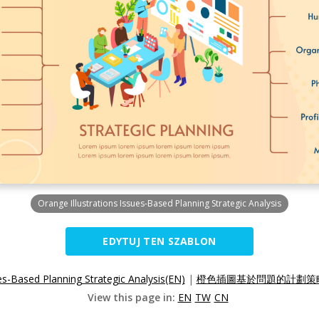
Orange Illustrations Issues-Based Planning Strategic Analysis
EDYTUJ TEN SZABLON
es-Based Planning Strategic Analysis(EN)
|
橙色插圖基於問題的計劃策略
View this page in:
EN
TW
CN