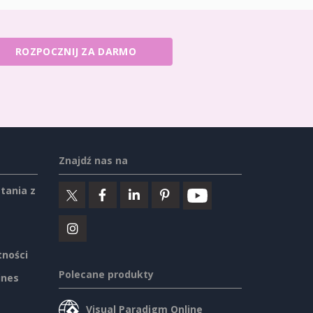
ROZPOCZNIJ ZA DARMO
Znajdź nas na
tania z
tności
Polecane produkty
ines
Visual Paradigm Online