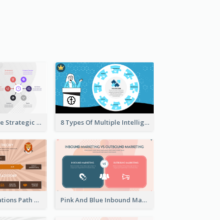
Company Profile Strategic Analysis
8 Types Of Multiple Intelligences Theory Strategic Analysis
Animals Illustrations Path Goal Theory Strategic Analysis
Pink And Blue Inbound Marketing vs Outbound marketing Strategic Analysis