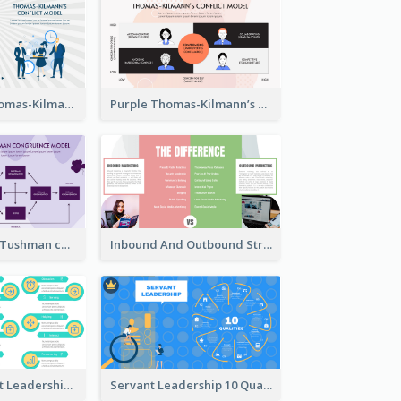
Blue Purple Thomas-Kilmann’s Conflict Model Strategic Analysis
Purple Thomas-Kilmann’s Conflict Model Strategic Analysis
Purple Nadler-Tushman congruence model Strategic Analysis
Inbound And Outbound Strategic Analysis
Vibrant Servant Leadership Strategic Analysis Design
Servant Leadership 10 Qualities Strategic Analysis