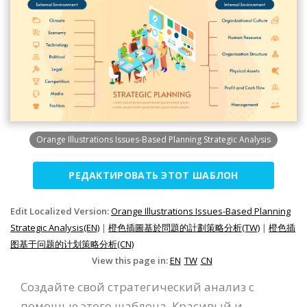
Orange Illustrations Issues-Based Planning Strategic Analysis
РЕДАКТИРОВАТЬ ЭТОТ ШАБЛОН
Edit Localized Version:
Orange Illustrations Issues-Based Planning
Strategic Analysis(EN)
|
橙色插圖基於問題的計劃策略分析(TW)
|
橙色插
图基于问题的计划策略分析(CN)
View this page in:
EN
TW
CN
Создайте свой стратегический анализ с
помощью этого шаблона. Красивый и