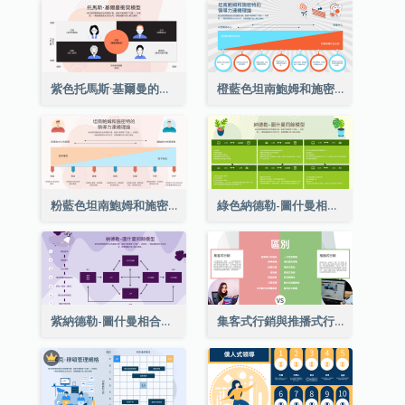
紫色托馬斯·基爾曼的衝突模型戰略分析
橙藍色坦南鮑姆和施密特的領導連續論戰略分析
粉藍色坦南鮑姆和施密特的領導連續論戰略分析
綠色納德勒-圖什曼相合型號戰略分析
紫納德勒-圖什曼相合型號戰略分析
集客式行銷與推播式行銷多項對比