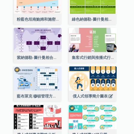
粉藍色坦南鮑姆和施密特的領導連續論戰略分析
綠色納德勒-圖什曼相合型號戰略分析
紫納德勒-圖什曼相合型號戰略分析
集客式行銷與推播式行銷多項對比
藍布萊克·穆頓管理方格戰略分析
僕人式領導簡介圖表