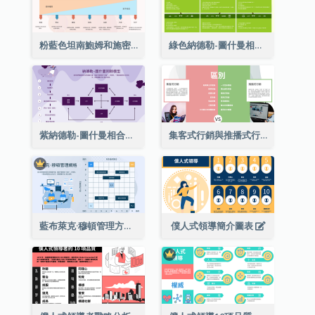
粉藍色坦南鮑姆和施密特的領導連續論戰略分析
綠色納德勒-圖什曼相合型號戰略分析
紫納德勒-圖什曼相合型號戰略分析
集客式行銷與推播式行銷多項對比
藍布萊克·穆頓管理方格戰略分析
僕人式領導簡介圖表