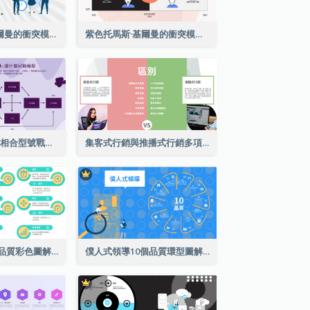
藍色托馬斯 - 基爾曼的衝突模型戰略分析
紫色托馬斯·基爾曼的衝突模型戰略分析
紫納德勒-圖什曼相合型號戰略分析
集客式行銷與推播式行銷多項對比
僕人式領導10項品質彩色圖解
僕人式領導10個品質環型圖解