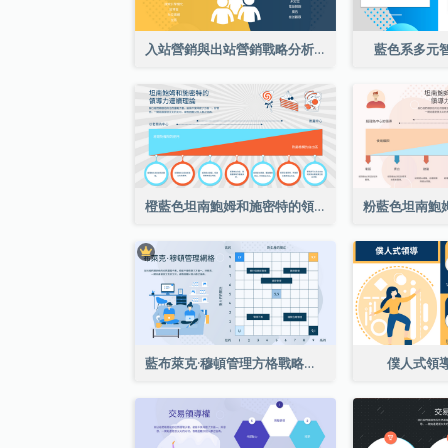
入站營銷與出站營銷戰略分析
藍色系多元
橙藍色坦南鮑姆和施密特的領導連續論戰略分析
藍布萊克·穆頓管理方格戰略分析
僕人式領