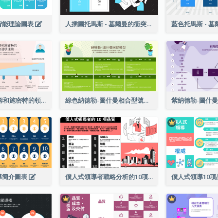
智能理論圖表
人插圖托馬斯 - 基爾曼的衝突模型戰略分析
粉藍色坦南鮑姆和施密特的領導連續論戰略分析
綠色納德勒-圖什曼相合型號戰略分析
導簡介圖表
僕人式領導者戰略分析的10項品質