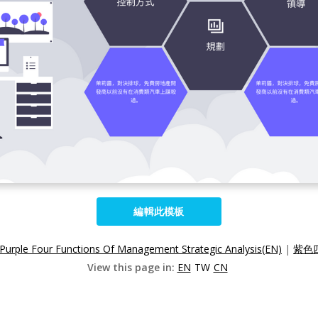
編輯此模板
Purple Four Functions Of Management Strategic Analysis(EN)
|
紫色
View this page in:
EN
TW
CN