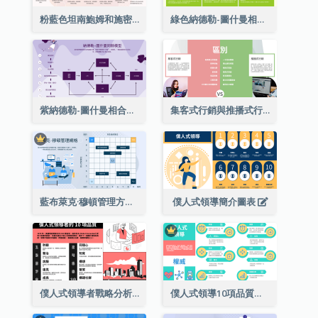
粉藍色坦南鮑姆和施密特的領導連續論戰略分析
綠色納德勒-圖什曼相合型號戰略分析
紫納德勒-圖什曼相合型號戰略分析
集客式行銷與推播式行銷多項對比
藍布萊克·穆頓管理方格戰略分析
僕人式領導簡介圖表
僕人式領導者戰略分析的10項品質
僕人式領導10項品質彩色圖解