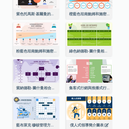
紫色托馬斯·基爾曼的衝突模型戰略分析
橙藍色坦南鮑姆和施密特的領導連續論戰略分析
粉藍色坦南鮑姆和施密特的領導連續論戰略分析
綠色納德勒-圖什曼相合型號戰略分析
紫納德勒-圖什曼相合型號戰略分析
集客式行銷與推播式行銷多項對比
藍布萊克·穆頓管理方格戰略分析
僕人式領導簡介圖表