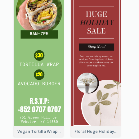
Vegan Tortilla Wrap Sale Wide Skyscraper Banner
Floral Huge Holiday Sale Wide Skyscraper Banner