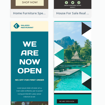
Home Furniture Special Sale Wide Skyscraper Banner
House For Sale Real Estate Agent Wide Skyscraper Banner