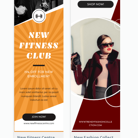
New Fitness Centre Opening Wide Skyscraper Banner
New Fashion Collection Sale Wide Skyscraper Banner