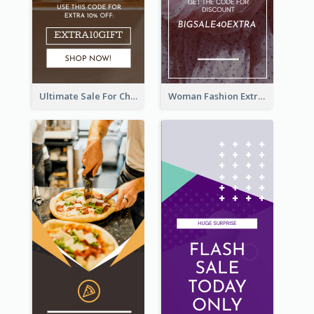
Ultimate Sale For Chocolate And Candies Wide Skyscraper Banner
Woman Fashion Extra Sale Wide Skyscraper Banner