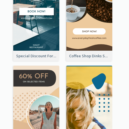
Special Discount For Dinner Wide Skyscraper Banner
Coffee Shop Dinks Sale Wide Skyscraper Banner