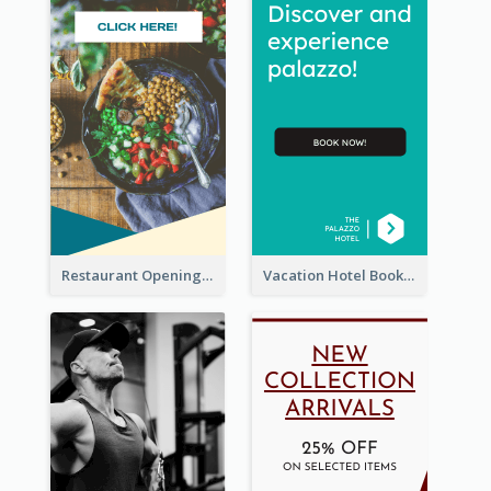
Restaurant Opening Food Ordering Discount Wide Skyscraper Banner
Vacation Hotel Booking Wide Skyscraper Banner