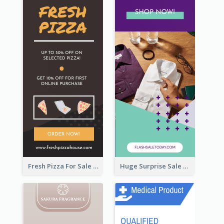
Fresh Pizza For Sale Promotion Wide Skyscraper Banner
Huge Surprise Sale For Today Wide Skyscraper Banner