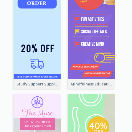
Study Support Supplement Wide Skyscraper Banner Design
Mindfulness Education Wide Skyscraper Banner