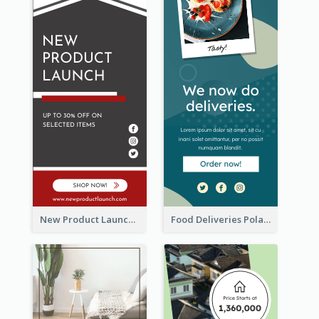
New Product Launch Promotion Wide Skyscraper Banner
Food Deliveries Polaroid Photos Wide Skyscraper Banner