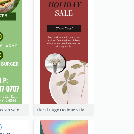
Vegan Tortilla Wrap Sale Wide Skyscraper Banner
Floral Huge Holiday Sale Wide Skyscraper Banner