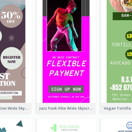
Elegant Vocation Wide Skyscraper Banner Design
Jazz Funk Vibe Wide Skyscraper Banner