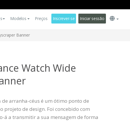
es
Modelos
Preços
Inscrever-se
Iniciar sessão
yscraper Banner
tance Watch Wide
Banner
a de arranha-céus é um ótimo ponto de
o projeto de design. Foi concebido com
lo-á a transmitir a sua mensagem de forma