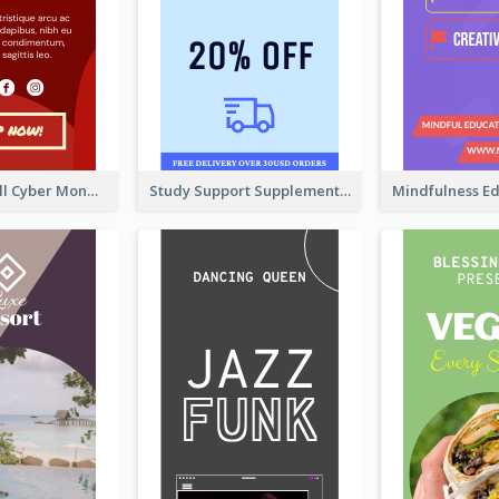
Shopping Mall Cyber Monday Sale Wide Skyscraper Banner
Study Support Supplement Wide Skyscraper Banner Design