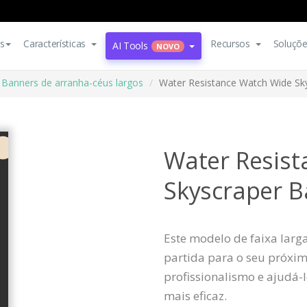
s
Características
Recursos
Soluçõ
AI Tools
NOVO
Banners de arranha-céus largos
Water Resistance Watch Wide Sk
Water Resis
Skyscraper 
Este modelo de faixa larg
partida para o seu próxim
profissionalismo e ajudá-
mais eficaz.