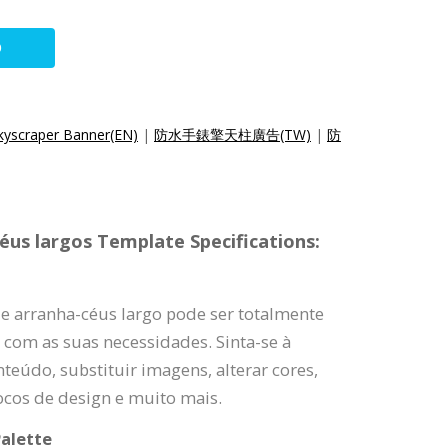
O
kyscraper Banner(EN)
|
防水手錶擎天柱廣告(TW)
|
防
éus largos Template Specifications:
e arranha-céus largo pode ser totalmente
com as suas necessidades. Sinta-se à
teúdo, substituir imagens, alterar cores,
ocos de design e muito mais.
alette