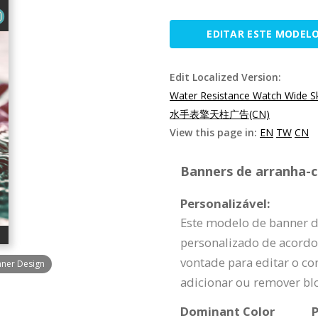
EDITAR ESTE MODEL
Edit Localized Version:
Water Resistance Watch Wide S
水手表擎天柱广告(CN)
View this page in:
EN
TW
CN
Banners de arranha-c
Personalizável:
Este modelo de banner d
personalizado de acordo 
vontade para editar o con
nner Design
adicionar ou remover bl
Dominant Color
P