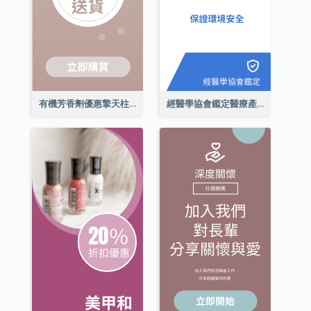
有機芳香劑優惠擎天柱廣告
經醫學協會鑑定醫療產品擎天柱廣告