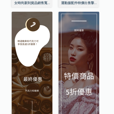
女時尚新到貨品銷售寬擎天柱廣告
運動服配件特價出售擎天柱廣告