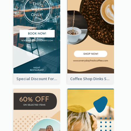
Special Discount For Dinner Wide Skyscraper Banner
Coffee Shop Dinks Sale Wide Skyscraper Banner