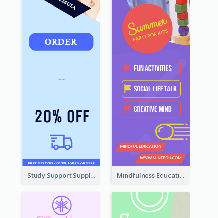
Study Support Supplement Wide Skyscraper Banner Design
Mindfulness Education Wide Skyscraper Banner