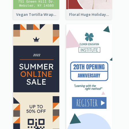
Vegan Tortilla Wrap Sale Wide Skyscraper Banner
Floral Huge Holiday Sale Wide Skyscraper Banner