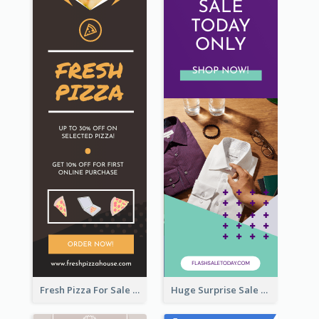
Fresh Pizza For Sale Promotion Wide Skyscraper Banner
Huge Surprise Sale For Today Wide Skyscraper Banner