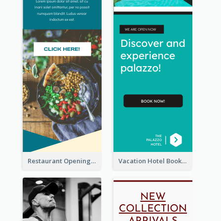
Restaurant Opening Food Ordering Discount Wide Skyscraper Banner
Vacation Hotel Booking Wide Skyscraper Banner