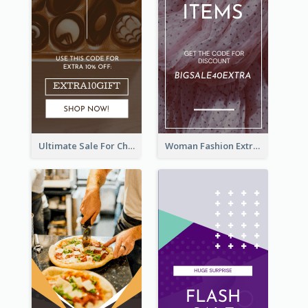
Ultimate Sale For Chocolate And Candies Wide Skyscraper Banner
Woman Fashion Extra Sale Wide Skyscraper Banner