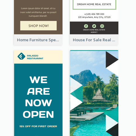
Home Furniture Special Sale Wide Skyscraper Banner
House For Sale Real Estate Agent Wide Skyscraper Banner