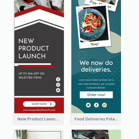
New Product Launch Promotion Wide Skyscraper Banner
Food Deliveries Polaroid Photos Wide Skyscraper Banner