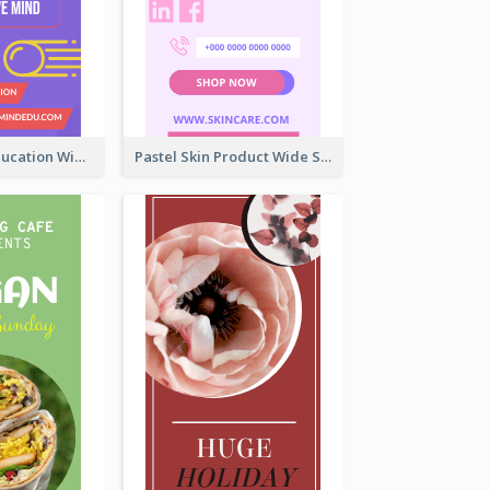
Mindfulness Education Wide Skyscraper Banner
Pastel Skin Product Wide Skyscraper Banner Design