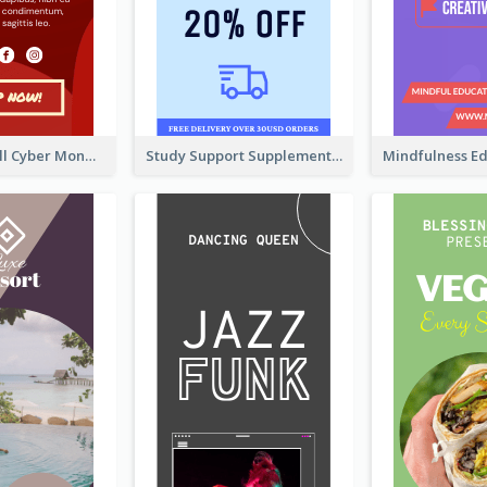
Shopping Mall Cyber Monday Sale Wide Skyscraper Banner
Study Support Supplement Wide Skyscraper Banner Design