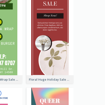
Vegan Tortilla Wrap Sale Wide Skyscraper Banner
Floral Huge Holiday Sale Wide Skyscraper Banner