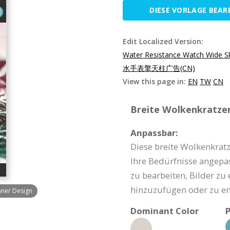
DIESE VORLAGE BEAR
Edit Localized Version:
Water Resistance Watch Wide S
水手表擎天柱广告(CN)
View this page in:
EN
TW
CN
Breite Wolkenkratzer
Anpassbar:
Diese breite Wolkenkrat
Ihre Bedürfnisse angepass
zu bearbeiten, Bilder zu
hinzuzufügen oder zu en
nner Design
Dominant Color
P