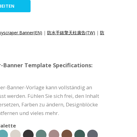
BEITEN
kyscraper Banner(EN)
|
防水手錶擎天柱廣告(TW)
|
防
-Banner Template Specifications:
zer-Banner-Vorlage kann vollständig an
t werden. Fühlen Sie sich frei, den Inhalt
 ersetzen, Farben zu ändern, Designblöcke
tfernen und vieles mehr.
alette