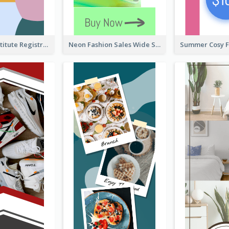
Education Institute Registration Wide Skyscraper Banner
Neon Fashion Sales Wide Skyscraper Banner