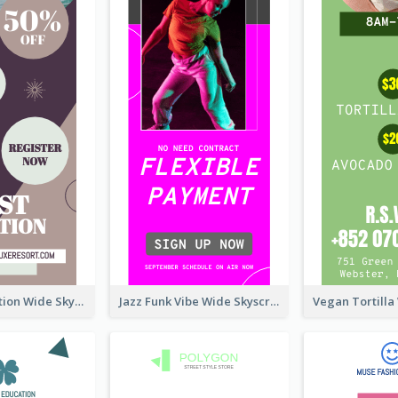
Elegant Vocation Wide Skyscraper Banner Design
Jazz Funk Vibe Wide Skyscraper Banner