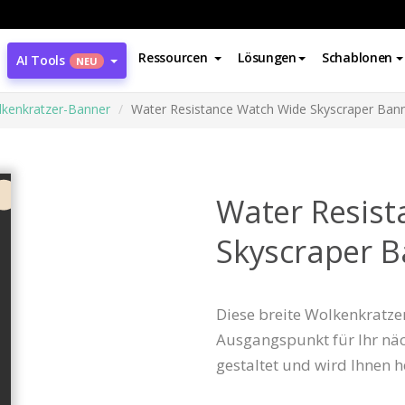
Ressourcen
Lösungen
Schablonen
AI Tools
NEU
lkenkratzer-Banner
Water Resistance Watch Wide Skyscraper Ban
Water Resis
Skyscraper 
Diese breite Wolkenkratzer
Ausgangspunkt für Ihr näch
gestaltet und wird Ihnen he