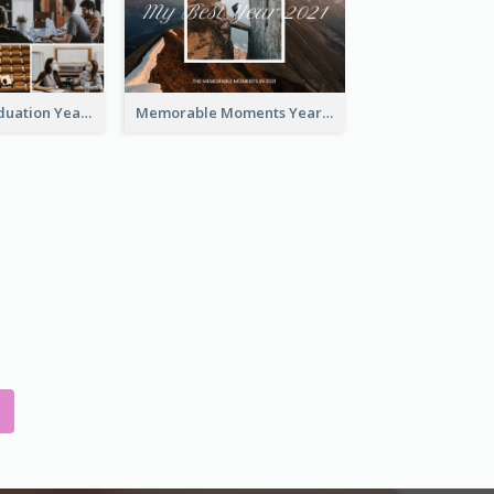
University Graduation Yearbook Photo Book
Memorable Moments Yearbook Photo Book