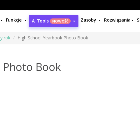
Funkcje
Zasoby
Rozwiązania
S
AI Tools
NOWOŚĆ
ły rok
High School Yearbook Photo Book
k Photo Book