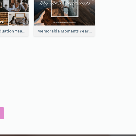
University Graduation Yearbook Photo Book
Memorable Moments Yearbook Photo Book