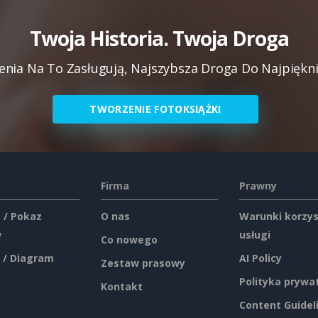
Twoja Historia. Twoja Droga
ia Na To Zasługują, Najszybsza Droga Do Najpiękn
TWORZENIE FOTOKSIĄŻKI
Firma
Prawny
 / Pokaz
O nas
Warunki korzys
w
usługi
Co nowego
 / Diagram
AI Policy
Zestaw prasowy
Polityka prywa
Kontakt
Content Guidel