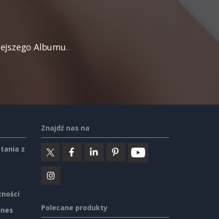
iejszego Albumu.
Znajdź nas na
tania z
tności
Polecane produkty
ines