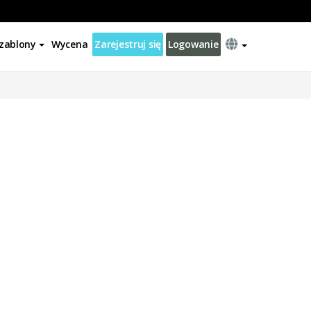
zablony
Wycena
Zarejestruj się
Logowanie