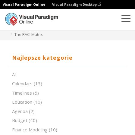
Visual Paradigm Online
Visual Paradigm Desktop
Edytor arkuszy kalkulacyjnych
Szablony
The RACI Matrix
Najlepsze kategorie
All
Calendars
(13)
Timelines
(5)
Education
(10)
Agenda
(2)
Budget
(40)
Finance Modeling
(10)