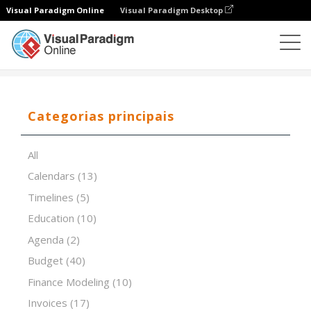
Visual Paradigm Online
Visual Paradigm Desktop
Editor de folhas de cálculo
Modelos
The RACI Matrix
Categorias principais
All
Calendars
(13)
Timelines
(5)
Education
(10)
Agenda
(2)
Budget
(40)
Finance Modeling
(10)
Invoices
(17)