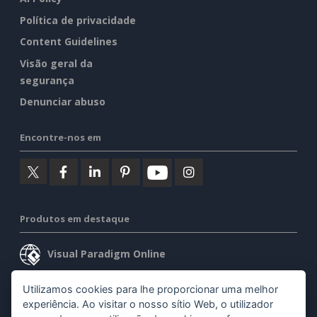
Política de privacidade
Content Guidelines
Visão geral da
segurança
Denunciar abuso
Encontre-nos em
Produtos em destaque
Visual Paradigm Online
Visual Paradigm Desktop
Utilizamos cookies para lhe proporcionar uma melhor
experiência. Ao visitar o nosso sítio Web, o utilizador