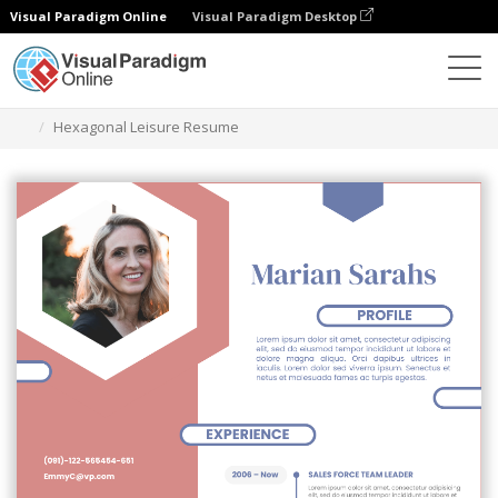
Visual Paradigm Online
Visual Paradigm Desktop
Ferramenta de design gráfico
Modelos
Currículos
Hexagonal Leisure Resume