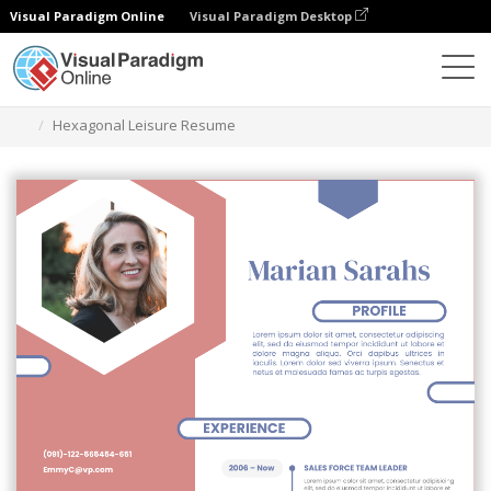
Visual Paradigm Online
Visual Paradigm Desktop
Grafik-Design-Tool
Vorlagen
Lebensläufe
Hexagonal Leisure Resume