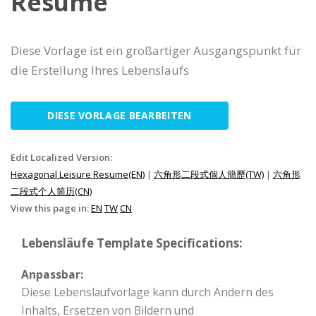
Resume
Diese Vorlage ist ein großartiger Ausgangspunkt für
die Erstellung Ihres Lebenslaufs
DIESE VORLAGE BEARBEITEN
Edit Localized Version:
Hexagonal Leisure Resume(EN)
|
六角形二段式個人簡歷(TW)
|
六角形
二段式个人简历(CN)
View this page in:
EN
TW
CN
Lebensläufe Template Specifications:
Anpassbar:
Diese Lebenslaufvorlage kann durch Ändern des
Inhalts, Ersetzen von Bildern und