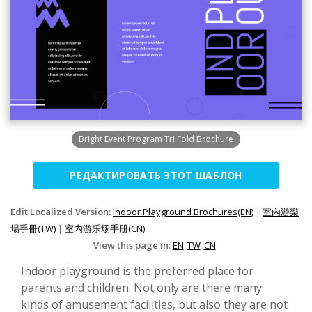
Bright Event Program Tri Fold Brochure
РЕДАКТИРОВАТЬ ЭТОТ ШАБЛОН
Edit Localized Version:
Indoor Playground Brochures(EN)
|
室內游樂
場手冊(TW)
|
室内游乐场手册(CN)
View this page in:
EN
TW
CN
Indoor playground is the preferred place for
parents and children. Not only are there many
kinds of amusement facilities, but also they are not