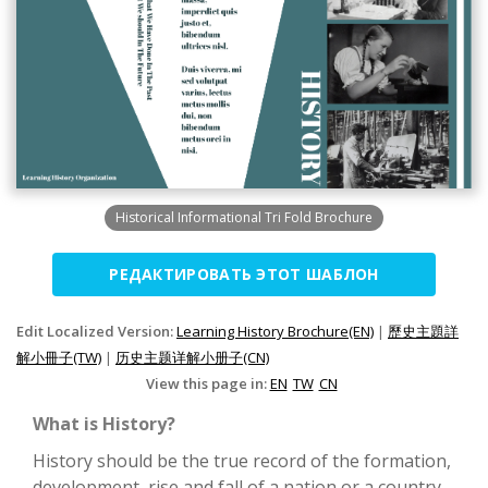
Historical Informational Tri Fold Brochure
РЕДАКТИРОВАТЬ ЭТОТ ШАБЛОН
Edit Localized Version:
Learning History Brochure(EN)
|
歷史主題詳
解小冊子(TW)
|
历史主题详解小册子(CN)
View this page in:
EN
TW
CN
What is History?
History should be the true record of the formation,
development, rise and fall of a nation or a country.