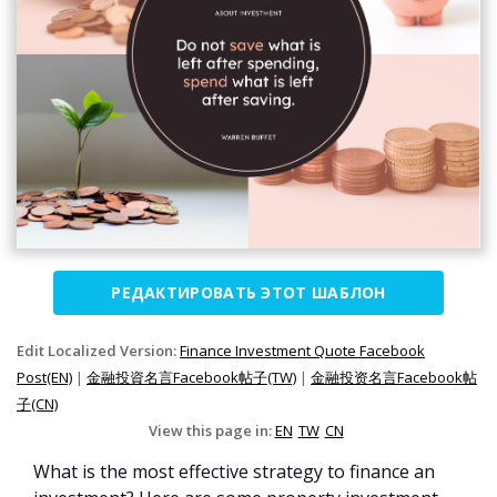
РЕДАКТИРОВАТЬ ЭТОТ ШАБЛОН
Edit Localized Version:
Finance Investment Quote Facebook
Post(EN)
|
金融投資名言Facebook帖子(TW)
|
金融投资名言Facebook帖
子(CN)
View this page in:
EN
TW
CN
What is the most effective strategy to finance an