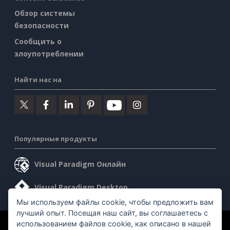
Обзор системы
безопасности
Сообщить о
злоупотреблении
Найти нас на
Популярные продукты
Visual Paradigm Онлайн
Visual Paradigm Desktop
Мы используем файлы cookie, чтобы предложить вам
лучший опыт. Посещая наш сайт, вы соглашаетесь с
использованием файлов cookie, как описано в нашей
©2026 by Visual Paradigm. Все права защищены.