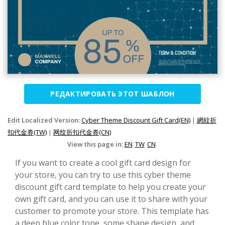
РЕДАКТИРОВАТЬ ЭТОТ ШАБЛОН
Edit Localized Version:
Cyber Theme Discount Gift Card(EN)
|
網紋折
扣代金券(TW)
|
网纹折扣代金券(CN)
View this page in:
EN
TW
CN
If you want to create a cool gift card design for
your store, you can try to use this cyber theme
discount gift card template to help you create your
own gift card, and you can use it to share with your
customer to promote your store. This template has
a deep blue color tone, some shape design, and