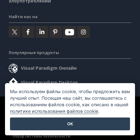
злоупотреблении
Найти нас на
Популярные продукты
Visual Paradigm Онлайн
Visual Paradigm Desktop
Мы используем файлы cookie, чтобы предложить вам
лучший опыт. Посещая наш сайт, вы соглашаетесь с
использованием файлов cookie, как описано в нашей
©2026 by Visual Paradigm. Все права защищены.
политике использования файлов cookie
.
Условия предоставления услуг
AI Policy
OK
Политика конфиденциальности
Content Guidelines
Обзор системы безопасности