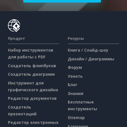
Продукт
Ресурсы
Набор инструментов
Книга / Слайд-шоу
для работы с PDF
Дизайн / Диаграммы
Создатель флипбуков
Форум
Создатель диаграмм
Узнать
Инструмент для
Блог
графического дизайна
Знания
Редактор документов
Бесплатные
Создатель
инструменты
презентаций
Sitemap
Редактор электронных
Компания