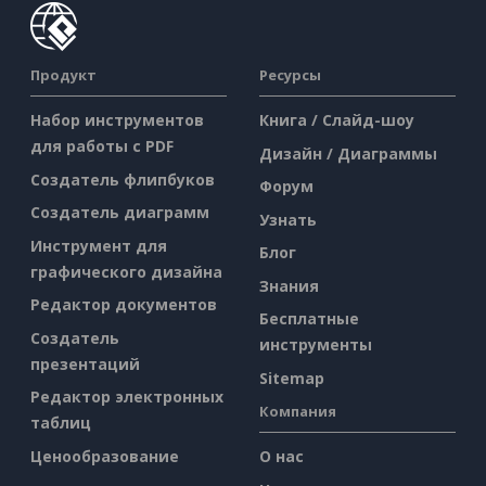
Продукт
Ресурсы
Набор инструментов
Книга / Слайд-шоу
для работы с PDF
Дизайн / Диаграммы
Создатель флипбуков
Форум
Создатель диаграмм
Узнать
Инструмент для
Блог
графического дизайна
Знания
Редактор документов
Бесплатные
Создатель
инструменты
презентаций
Sitemap
Редактор электронных
Компания
таблиц
Ценообразование
О нас